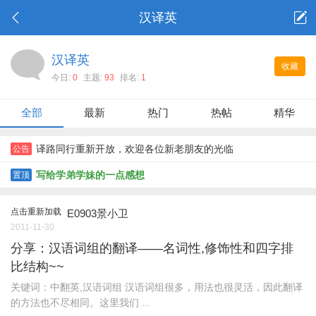
汉译英
汉译英
收藏
今日:
0
主题:
93
排名:
1
全部
最新
热门
热帖
精华
译路同行重新开放，欢迎各位新老朋友的光临
公告
写给学弟学妹的一点感想
置顶
点击重新加载
E0903景小卫
2011-11-30
分享：汉语词组的翻译——名词性,修饰性和四字排
比结构~~
关键词：中翻英,汉语词组 汉语词组很多，用法也很灵活，因此翻译
的方法也不尽相同。这里我们 ...