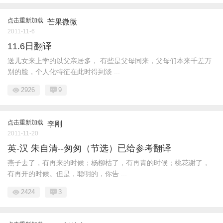
点击重新加载
芒果微微
2011-11-6
11.6日翻译
送儿女来上学的以父亲居多， 有些是父母同来，父母们本来千差万
别的脸，个人化特征在此时得到淡 ...
2926
9
点击重新加载
李刚
2011-11-20
英-汉 朱自清--匆匆（节选）已给参考翻译
燕子去了，有再来的时候；杨柳枯了，有再青的时候；桃花谢了，
有再开的时候。但是，聪明的，你告 ...
2424
3