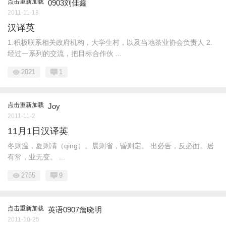
点击重新加载
0903刘佳鑫
2011-11-18
汉译英
1.积极联系相关政府机构，大学生村，以及当地茶业协会负责人 2.
经过一系列的交流，把目标合作伙 ...
2021
1
点击重新加载
Joy
2011-11-2
11月1日汉译英
冬则温，夏则凊（qing）。晨则省，昏则定。 出必告，反必面。居
有常，业无变。 ...
2755
9
点击重新加载
英语0907詹晓明
2011-10-25