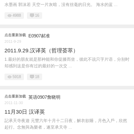
水墨画 郭沫若 天空一片灰暗，没有丝毫的日光。 海水的蓝 ...
4988
16
点击重新加载
E0907郝准
2011-9-29
2011.9.29.汉译英（哲理荟萃）
1.最好的朋友就是那种能和你促膝而坐，彼此不说只字片语，分别时
却感到这是你有过的最好的一次交 ...
5918
18
点击重新加载
英语0907詹晓明
2011-11-30
11月30日 汉译英
記承天寺夜遊 元豐六年十月十二日夜，解衣欲睡，月色入戶，欣然
起行。念無與為樂者，遂至承天寺 ...