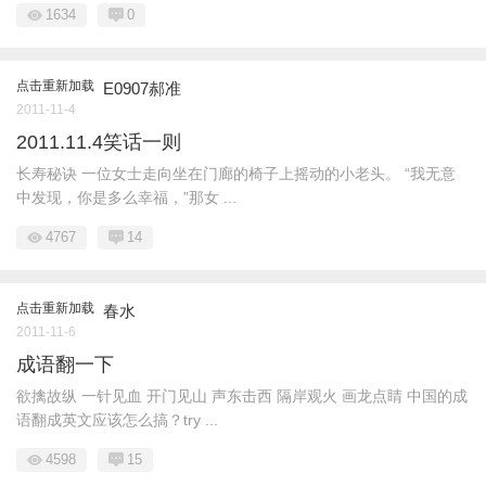
1634
0
点击重新加载
E0907郝准
2011-11-4
2011.11.4笑话一则
长寿秘诀 一位女士走向坐在门廊的椅子上摇动的小老头。 “我无意
中发现，你是多么幸福，”那女 ...
4767
14
点击重新加载
春水
2011-11-6
成语翻一下
欲擒故纵 一针见血 开门见山 声东击西 隔岸观火 画龙点睛 中国的成
语翻成英文应该怎么搞？try ...
4598
15