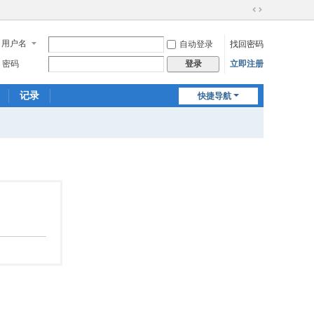
切
换
用户名
自动登录
找回密码
到
宽
密码
立即注册
登录
版
记录
快捷导航