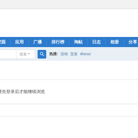
家园
应用
广播
排行榜
淘帖
日志
相册
分享
热搜:
活动
交友
discuz
搜索
搜
索
请先登录后才能继续浏览