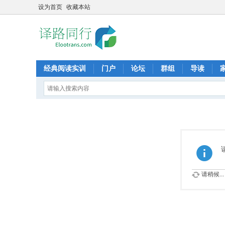
设为首页
收藏本站
经典阅读实训
门户
论坛
群组
导读
请稍候...