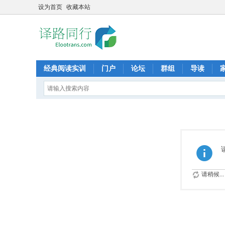
设为首页
收藏本站
经典阅读实训
门户
论坛
群组
导读
请稍候...