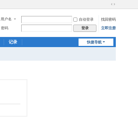
切
换
用户名
自动登录
找回密码
到
宽
密码
立即注册
登录
版
记录
快捷导航