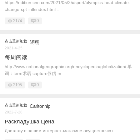
https://edition.cnn.com/2021/05/25/sport/olympics-heat-climate-
change-spt-intl/index.html ...
2174
0
点击重新加载
晓燕
2021-4-25
每周阅读
http://www.nationalgeographic.org/encyclopedia/globalization/ 单
词：term术语 capture俘虏 m ...
2195
0
点击重新加载
Carltonnip
2022-7-28
Раскладушка Цена
Доставку в нашем интернет-магазине осуществляют ...