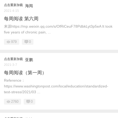
点击重新加载
海阅
2021-4-15
每周阅读 第六周
来源https://mp.weixin.qq.com/s/OfRiCeuF78PdbkLyt3p5eA It took
five years of chronic pain, ...
979
0
点击重新加载
亚鹏
2021-3-7
每周阅读（第一周）
Reference：
https://www.washingtonpost.com/local/education/standardized-
test-stress/2021/03 ...
2760
0