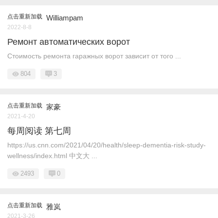
点击重新加载
Williampam
2022-8-8
Ремонт автоматических ворот
Стоимость ремонта гаражных ворот зависит от того ...
804
3
点击重新加载
家豪
2021-4-20
每周阅读 第七周
https://us.cnn.com/2021/04/20/health/sleep-dementia-risk-study-
wellness/index.html 中文大 ...
2493
0
点击重新加载
雅岚
2021-3-26