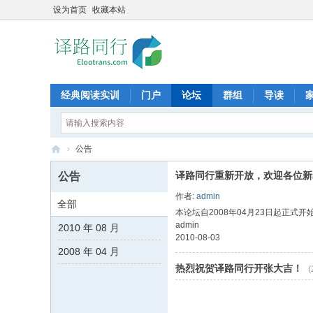
设为首页
收藏本站
经典阅读实训
门户
论坛
群组
导读
›
公告
译
译路同行重新开放，欢迎各位新
公告
路
作者:
admin
全部
同
本论坛自2008年04月23日起正
admin
2010 年 08 月
行
2010-08-03
2008 年 04 月
热烈祝贺译路同行开张大吉！
(