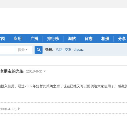
家园
应用
广播
排行榜
淘帖
日志
相册
分享
热搜:
活动
交友
discuz
搜索
搜
索
老朋友的光临
(2010-8-3)
式开始投入使用。经过2009年短暂的关闭之后，现在已经又可以提供给大家使用了。感
2008-4-23)