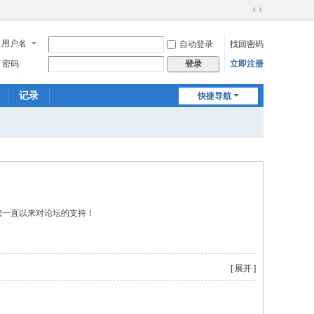
切
换
用户名
自动登录
找回密码
到
宽
密码
立即注册
登录
版
记录
快捷导航
谢您一直以来对论坛的支持！
[ 展开 ]